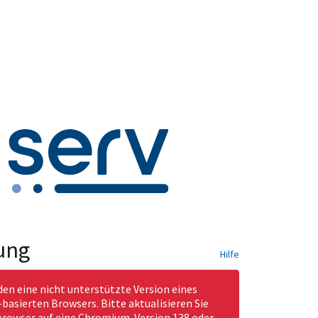
ung
Hilfe
den eine nicht unterstützte Version eines
asierten Browsers. Bitte aktualisieren Sie
rowser auf eine Chromium-Version 138 oder